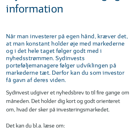
01
02
| 06
LÆST
| 06
information
Hvad vil det sige at investere?
Hvorfor er investe
Når man investerer på egen hånd, kræver det,
at man konstant holder øje med markederne
FØR DU INVESTERER
og i det hele taget følger godt med i
nyhedsstrømmen. Sydinvests
porteføljemanagere følger udviklingen på
markederne tæt. Derfor kan du som investor
få gavn af deres viden.
01
02
| 09
LÆST
| 09
Sydinvest udgiver et nyhedsbrev to til fire gange om
Sådan kommer du godt i gang
6 gode investerin
måneden. Det holder dig kort og godt orienteret
om, hvad der sker på investeringsmarkedet.
Det kan du bl.a. læse om:
FORSKELLIGE INVESTERINGSMULIGHEDER