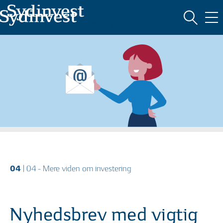
Oversigt
MARKEDSFØRINGSMATERIALE
HVAD ER INVESTERING?
04
| 04 - Mere viden om investering
Nyhedsbrev med vigtig