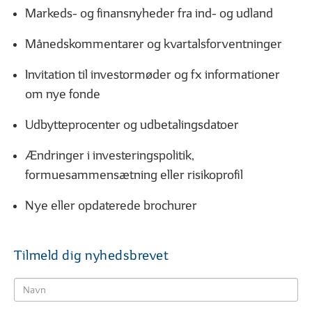
Markeds- og finansnyheder fra ind- og udland
Månedskommentarer og kvartalsforventninger
Invitation til investormøder og fx informationer
om nye fonde
01
02
| 06
LÆST
| 06
Hvad er en aktie?
Hvad er en obliga
Udbytteprocenter og udbetalingsdatoer
Ændringer i investeringspolitik,
formuesammensætning eller risikoprofil
GODT I GANG MED INVESTERING
Nye eller opdaterede brochurer
Tilmeld dig nyhedsbrevet
01
02
| 07
LÆST
| 07