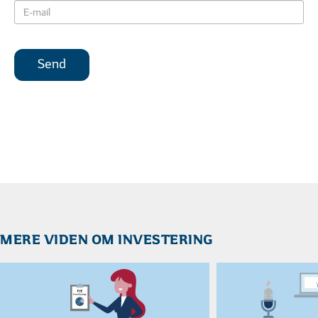
Sådan bruger du din rådgiver
Derfor skal du til
DET FÅR DU I EN INVESTERINGSFORENING
01
02
| 06
LÆST
| 06
Hvad er et investeringsbevis?
De 6 mest alminde
MERE VIDEN OM INVESTERING
FØLG DINE INVESTERINGER