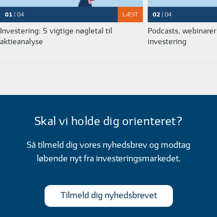
01
02
| 04
LÆST
| 04
Investering: 5 vigtige nøgletal til
Podcasts, webinarer
aktieanalyse
investering
01
02
| 05
LÆST
| 05
Forskellen på afkast og udbytte
Kort om geninves
Skal vi holde dig orienteret?
MERE VIDEN OM INVESTERING
Så tilmeld dig vores nyhedsbrev og modtag
løbende nyt fra investeringsmarkedet.
Tilmeld dig nyhedsbrevet
01
02
| 04
LÆST
| 04