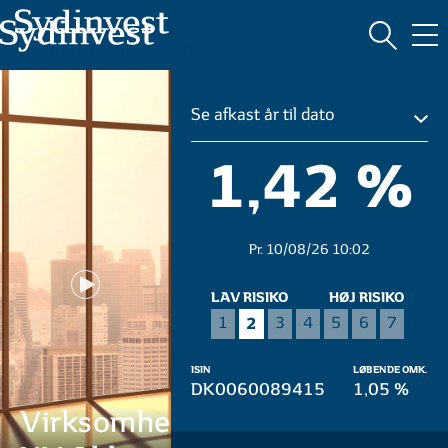
MARKEDSFØRINGSMATERIALE
Se afkast år til dato
1,42 %
Pr. 10/08/26 10:02
LAV RISIKO
HØJ RISIKO
2
1
3
4
5
6
7
ISIN
LØBENDE OMK.
DK0060089415
1,05 %
Virksomhedsobl.