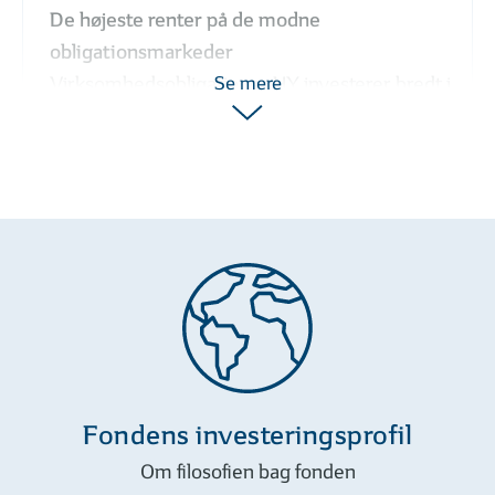
De højeste renter på de modne
obligationsmarkeder
Virksomhedsobligationer HY investerer bredt i
Se mere
obligationer fra virksomheder, som af de
internationale kreditvurderingsbureauer vurderes
at have en kredit rating under BBB-.
Denne type virksomhedsobligationer tilbyder de
højeste renter på de modne obligationsmarkeder,
og du får med Virksomhedsobligationer HY i
porteføljen mulighed for en højere afkast.
Sydinvest har mange års erfaring med markedet
for virksomhedsobligationer, og du får med
denne fond adgang til et komplekst marked med
Fondens investeringsprofil
høje afkastforventninger.
Om filosofien bag fonden