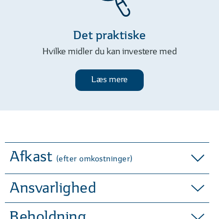
modvind.
Aktiv investering - også i
Det praktiske
nyudstedelser
Hvilke midler du kan investere med
Vi investerer aktivt og tager del i
Læs mere
nyudstedelser, som private
investorer ikke selv har adgang til.
Afkast
(efter omkostninger)
Ansvarlighed
Beholdning