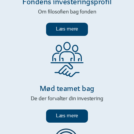
Fondens investeringsprofil
toneangivende markeder - fra Japan
til USA.
Om filosofien bag fonden
Unik ligevægt & valuestrategi
Læs mere
Investér i en unik
investeringsstrategi, hvor mindre og
mellemstore valueselskaber har
størst fokus.
Fokus på value
Vi stiller skarpt på billigt prisfastsatte
Mød teamet bag
selskaber, som efter vores vurdering
har potentiale.
De der forvalter din investering
Læs mere