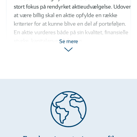
stort fokus på rendyrket aktieudvælgelse. Udover
at være billig skal en aktie opfylde en række
kriterier for at kunne blive en del af porteføljen.
En aktie vurderes både på sin kvalitet, finansielle
styrke, kapitalanvendelse og
Se mere
indtjeningsmomentum. Ved at vurdere en aktie
fra flere sider øger vi sandsynligheden for at
udvælge de bedste valueaktier til porteføljen.
Hvorfor investere i Global
Value Akk?
Nem adgang til globale aktier
Få adgang til aktier fra flere