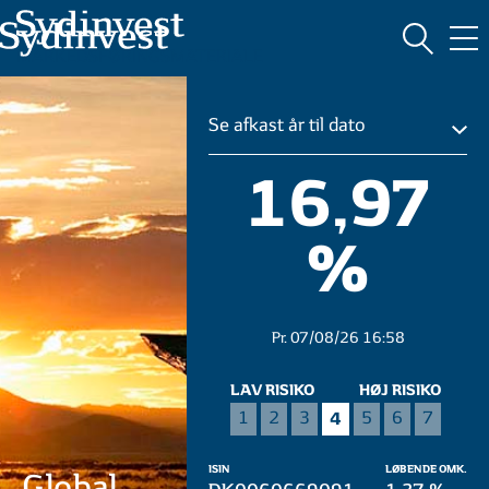
MARKEDSFØRINGSMATERIALE
Se afkast år til dato
16,97
%
Pr. 07/08/26 16:58
LAV RISIKO
HØJ RISIKO
4
1
2
3
5
6
7
ISIN
LØBENDE OMK.