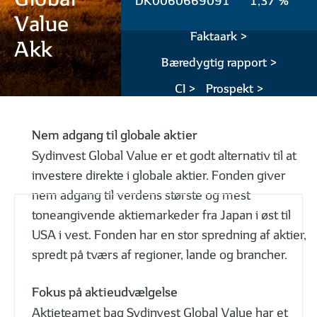
Global
DK0060669091
1,37 %
Value
Faktaark >
Akk
Bæredygtig rapport >
CI >
Prospekt >
Nem adgang til globale aktier
Sydinvest Global Value er et godt alternativ til at
investere direkte i globale aktier. Fonden giver
nem adgang til verdens største og mest
toneangivende aktiemarkeder fra Japan i øst til
USA i vest. Fonden har en stor spredning af aktier,
spredt på tværs af regioner, lande og brancher.
Fokus på aktieudvælgelse
Aktieteamet bag Sydinvest Global Value har et