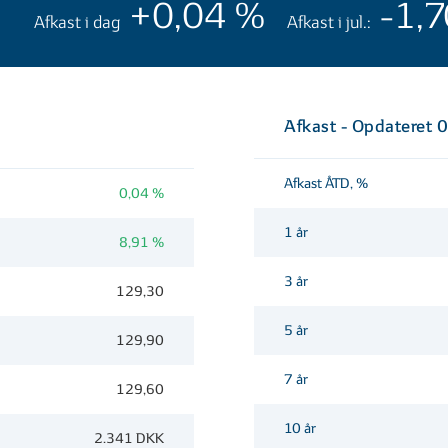
+0,04 %
-1,
Afkast i dag
Afkast i jul.:
Afkast - Opdateret
Afkast ÅTD, %
0,04 %
1 år
8,91 %
3 år
129,30
5 år
129,90
7 år
129,60
10 år
2.341 DKK