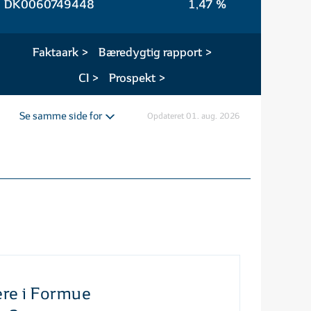
DK0060749448
1,47 %
Faktaark >
Bæredygtig rapport >
CI >
Prospekt >
Se samme side for
Opdateret
01. aug. 2026
ere i Formue