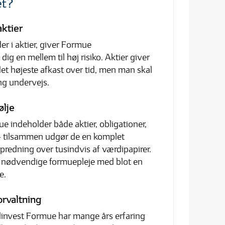
et?
aktier
r i aktier, giver Formue
dig en mellem til høj risiko. Aktier giver
 det højeste afkast over tid, men man skal
ng undervejs.
ølje
e indeholder både aktier, obligationer,
 – tilsammen udgør de en komplet
predning over tusindvis af værdipapirer.
n nødvendige formuepleje med blot en
e.
orvaltning
invest Formue har mange års erfaring