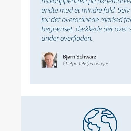
risikoappetitten på aktiemark
endte med et mindre fald. Sel
for det overordnede marked fak
begrænset, dækkede det over 
under overfladen.
Bjørn Schwarz
Chefporteføljemanager