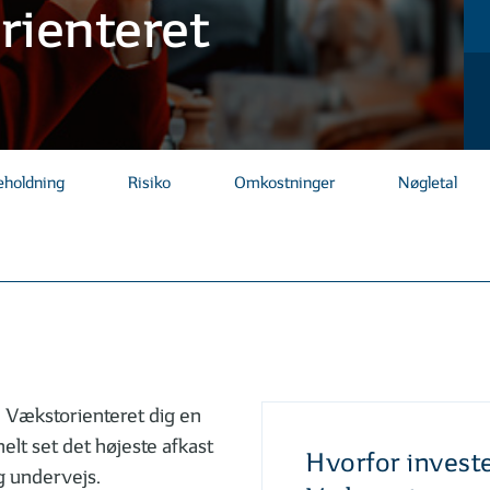
ienteret
eholdning
Risiko
Omkostninger
Nøgletal
e Vækstorienteret dig en
onelt set det højeste afkast
Hvorfor invest
g undervejs.