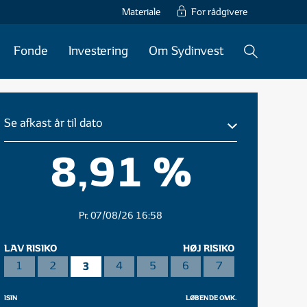
Materiale
For rådgivere
Fonde
Investering
Om Sydinvest
Se afkast år til dato
8,91 %
Pr. 07/08/26 16:58
LAV RISIKO
HØJ RISIKO
3
1
2
4
5
6
7
ISIN
LØBENDE OMK.