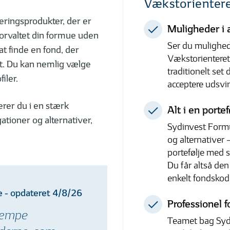
Vækstorienter
eringsprodukter, der er
Muligheder i 
forvaltet din formue uden
Ser du mulighede
at finde en fond, der
Vækstorienteret 
t. Du kan nemlig vælge
traditionelt set
Se
iler.
acceptere udsvi
mere
erer du i en stærk
Alt i en portef
gationer og alternativer,
Sydinvest Formu
og alternativer
portefølje med s
Du får altså de
enkelt fondskod
- opdateret 4/8/26
Professionel f
 dæmpe
Teamet bag Syd