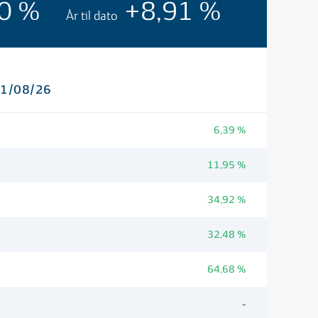
70 %
+8,91 %
År til dato
 01/08/26
6,39 %
11,95 %
34,92 %
32,48 %
64,68 %
-