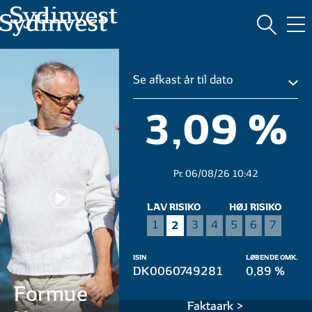
MARKEDSFØRINGSMATERIALE
Se afkast år til dato
3,09 %
Pr. 06/08/26 10:42
LAV RISIKO
HØJ RISIKO
2
1
3
4
5
6
7
ISIN
LØBENDE OMK.
DK0060749281
0,89 %
Formue
Faktaark >