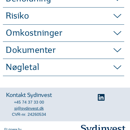
portefølje med spredning over
tusindvis af værdipapirer. Du får
Risiko
altså den nødvendige formuepleje
med blot en enkelt fondskode.
Omkostninger
Dokumenter
Nøgletal
Kontakt Sydinvest
+45 74 37 33 00
si@sydinvest.dk
CVR-nr. 24260534
Et rigere liv