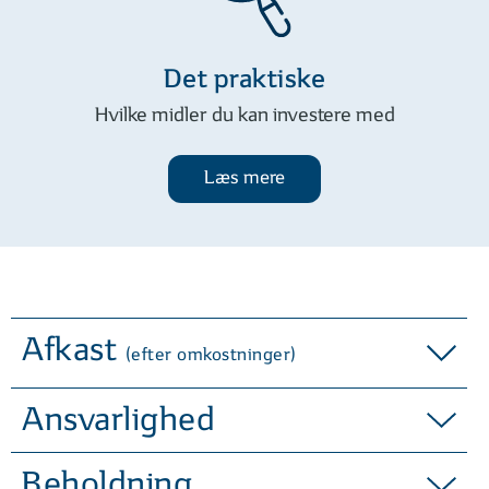
Fonden har den største andel
obligationer og mindste andel aktier
blandt de fondene i Sydinvest
Det praktiske
Formue.
Hvilke midler du kan investere med
Professionel forvaltning
Læs mere
Teamet bag Sydinvest Formue har
mange års erfaring med de
finansielle markeder, og er din garant
for overvågning af markedet - og
løbende evaluering af
investeringssammensætningen
Afkast
(efter omkostninger)
Alt i en portefølje
Sydinvest Formue indeholder både
Ansvarlighed
aktier, obligationer, og alternativer –
tilsammen udgør de en komplet
Beholdning