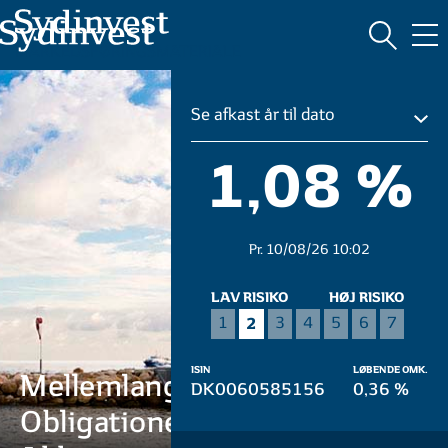
MARKEDSFØRINGSMATERIALE
Se afkast år til dato
1,08 %
Pr. 10/08/26 10:02
LAV RISIKO
HØJ RISIKO
2
1
3
4
5
6
7
ISIN
LØBENDE OMK.
Mellemlange
DK0060585156
0,36 %
Obligationer