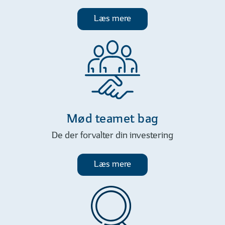
god mening i en
Læs mere
porteføljesammenhæng.
Mød teamet bag
De der forvalter din investering
Læs mere