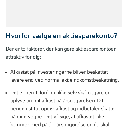
Sådan bruger du din rådgiver
Derfor skal du til
Hvorfor vælge en aktiesparekonto?
DET FÅR DU I EN INVESTERINGSFORENING
Der er to faktorer, der kan gøre aktiesparekontoen
attraktiv for dig:
Afkastet på investeringerne bliver beskattet
lavere end ved normal aktieindkomstbeskatning.
01
02
| 06
LÆST
| 06
Hvad er et investeringsbevis?
De 6 mest alminde
Det er nemt, fordi du ikke selv skal opgøre og
oplyse om dit afkast på årsopgørelsen. Dit
pengeinstitut opgør afkast og indbetaler skatten
på dine vegne. Det vil sige, at afkastet ikke
FØLG DINE INVESTERINGER
kommer med på din årsopgørelse og du skal