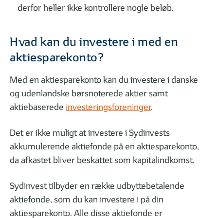
derfor heller ikke kontrollere nogle beløb.
Hvad kan du investere i med en
aktiesparekonto?
01
02
| 05
LÆST
| 05
Forskellen på afkast og udbytte
Kort om geninves
Med en aktiesparekonto kan du investere i danske
og udenlandske børsnoterede aktier samt
aktiebaserede
investeringsforeninger
.
MERE VIDEN OM INVESTERING
Det er ikke muligt at investere i Sydinvests
akkumulerende aktiefonde på en aktiesparekonto,
da afkastet bliver beskattet som kapitalindkomst.
Sydinvest tilbyder en række udbyttebetalende
aktiefonde, som du kan investere i på din
01
02
| 04
LÆST
| 04
aktiesparekonto. Alle disse aktiefonde er