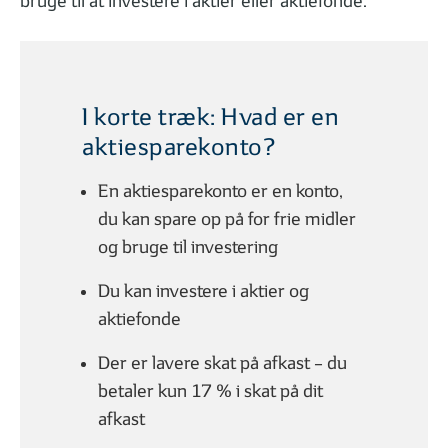
bruge til at investere i aktier eller aktiefonde.
I korte træk: Hvad er en
aktiesparekonto?
01
02
| 06
LÆST
| 06
Hvad er en aktie?
Hvad er en obliga
En aktiesparekonto er en konto,
du kan spare op på for frie midler
og bruge til investering
GODT I GANG MED INVESTERING
Du kan investere i aktier og
aktiefonde
Der er lavere skat på afkast – du
betaler kun 17 % i skat på dit
afkast
01
02
| 07
LÆST
| 07