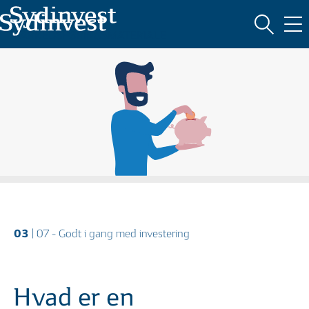
Oversigt
MARKEDSFØRINGSMATERIALE
HVAD ER INVESTERING?
03
| 07 - Godt i gang med investering
Hvad er en