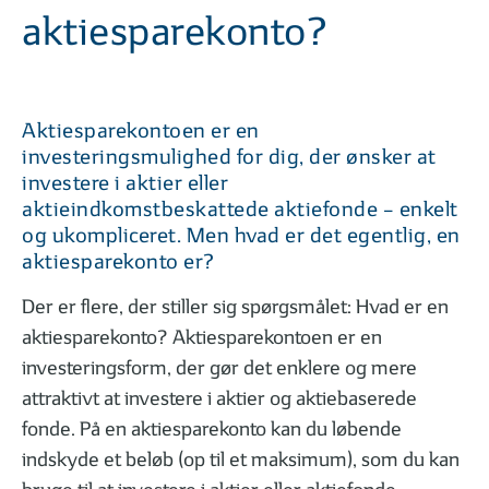
01
02
| 06
LÆST
| 06
aktiesparekonto?
Hvad vil det sige at investere?
Hvorfor er investe
Aktiesparekontoen er en
investeringsmulighed for dig, der ønsker at
FØR DU INVESTERER
investere i aktier eller
aktieindkomstbeskattede aktiefonde – enkelt
og ukompliceret. Men hvad er det egentlig, en
aktiesparekonto er?
Der er flere, der stiller sig spørgsmålet: Hvad er en
01
02
| 09
LÆST
| 09
aktiesparekonto? Aktiesparekontoen er en
Sådan kommer du godt i gang
6 gode investerin
investeringsform, der gør det enklere og mere
attraktivt at investere i aktier og aktiebaserede
fonde. På en aktiesparekonto kan du løbende
indskyde et beløb (op til et maksimum), som du kan
FORSKELLIGE INVESTERINGSMULIGHEDER